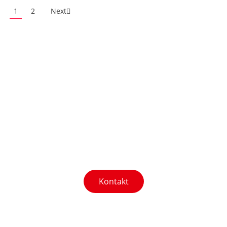
1
2
Next
Potrzebujesz pomocy?
Nasz zespół odpowie na Twoje pytania!
Kontakt